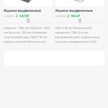
Ящики выдвижные
Ящики выдвижные
Пандора (П90) камень
Роланд (Р76) серый дуб
2 469
₽
2 184
₽
2 599
₽
2 299
₽
тем
Ширина : 368 мм Глубина : 500
ЛДСП 16 мм Кромочный
мм Высота : 391 мм Материал
материал: ПВХ 0.4 мм
корпуса/фасада: ЛДСП 16 мм
Направляющие: Шариковые
Камень темный Кромочный
полного выдвижения L450