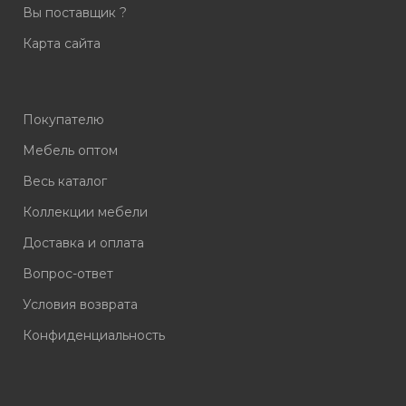
Вы поставщик ?
принесет много радости в вашу жизнь.
Карта сайта
Вся мебель на сайте представлена по самым
выгодным ценам, о чем вторит наш слоган:
«Сравни разницу - сэкономь».
Покупателю
Мебель оптом
Весь каталог
Коллекции мебели
Доставка и оплата
Вопрос-ответ
Условия возврата
Конфиденциальность