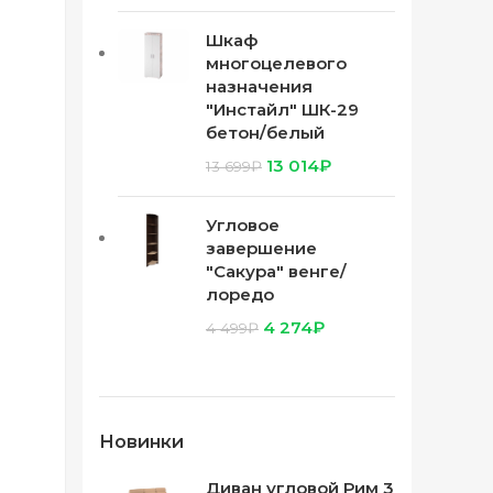
Шкаф
многоцелевого
назначения
"Инстайл" ШК-29
бетон/белый
13 014
₽
13 699
₽
Угловое
завершение
"Сакура" венге/
лоредо
4 274
₽
4 499
₽
Новинки
Диван угловой Рим 3