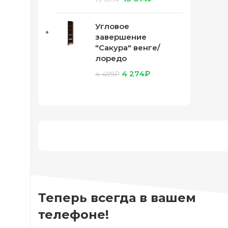
Угловое
завершение
"Сакура" венге/
лоредо
4 274
₽
4 499
₽
Теперь всегда в вашем
телефоне!