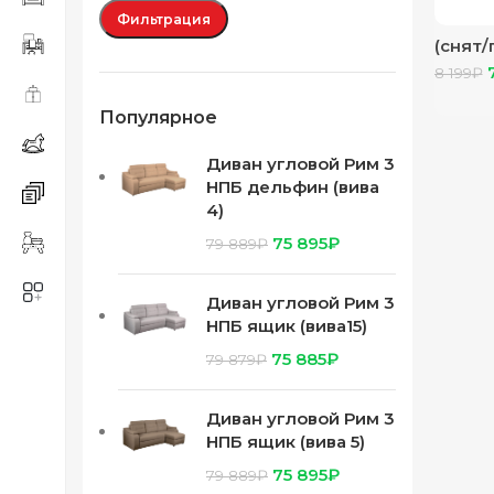
Фильтрация
(снят/
дуб ве
8 199
₽
Популярное
Диван угловой Рим 3
НПБ дельфин (вива
4)
75 895
₽
79 889
₽
Диван угловой Рим 3
НПБ ящик (вива15)
75 885
₽
79 879
₽
Диван угловой Рим 3
НПБ ящик (вива 5)
75 895
₽
79 889
₽