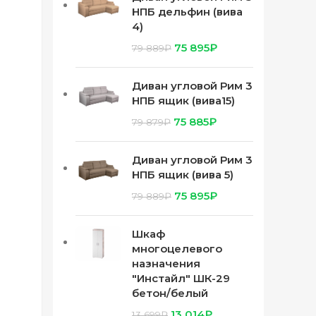
НПБ дельфин (вива
4)
75 895
₽
79 889
₽
Диван угловой Рим 3
НПБ ящик (вива15)
75 885
₽
79 879
₽
Диван угловой Рим 3
НПБ ящик (вива 5)
75 895
₽
79 889
₽
Шкаф
многоцелевого
назначения
"Инстайл" ШК-29
бетон/белый
13 014
₽
13 699
₽