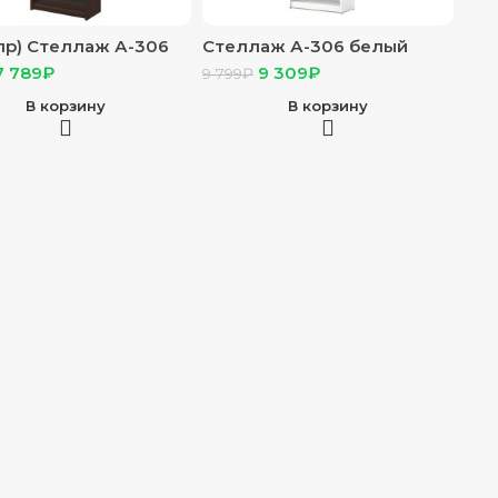
пр) Стеллаж А-306
Стеллаж А-306 белый
нге 77*37*200
77*37*200
7 789
₽
9 309
₽
9 799
₽
В корзину
В корзину