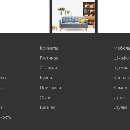
Комнаты
Мебел
Гостиная
Шкафы
Спальня
Кухонн
ели
Кухня
Кроват
ата
Прихожая
Комод
Офис
Столы
та
Ванная
Стулья
ность