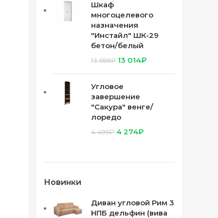
Шкаф
многоцелевого
назначения
"Инстайл" ШК-29
бетон/белый
13 014
₽
13 699
₽
Угловое
завершение
"Сакура" венге/
лоредо
4 274
₽
4 499
₽
Новинки
Диван угловой Рим 3
НПБ дельфин (вива