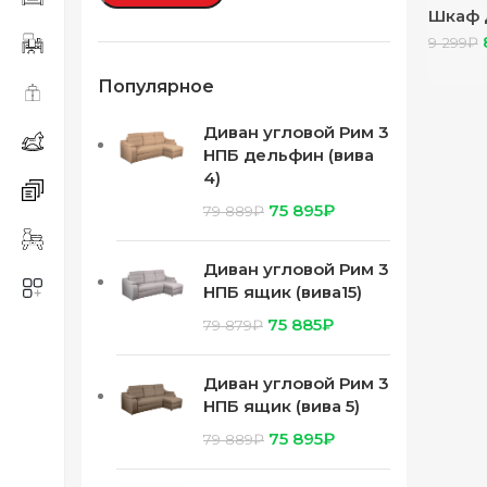
Шкаф 
ШК-25
9 299
₽
гляне
Популярное
Диван угловой Рим 3
НПБ дельфин (вива
4)
75 895
₽
79 889
₽
Диван угловой Рим 3
НПБ ящик (вива15)
75 885
₽
79 879
₽
Диван угловой Рим 3
НПБ ящик (вива 5)
75 895
₽
79 889
₽