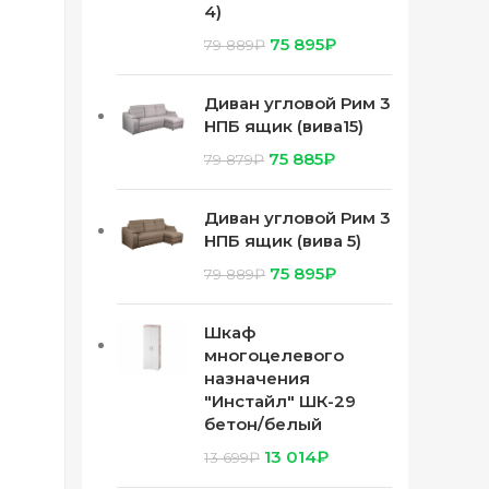
4)
75 895
₽
79 889
₽
Диван угловой Рим 3
НПБ ящик (вива15)
75 885
₽
79 879
₽
Диван угловой Рим 3
НПБ ящик (вива 5)
75 895
₽
79 889
₽
Шкаф
многоцелевого
назначения
"Инстайл" ШК-29
бетон/белый
13 014
₽
13 699
₽