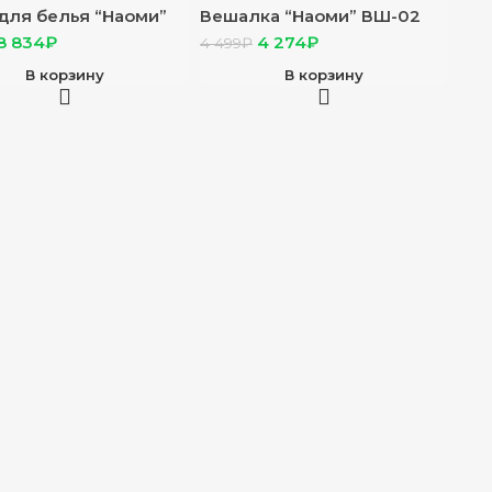
для белья “Наоми”
Вешалка “Наоми” ВШ-02
 дуб каньон/белый
дуб коньон/белый глянец
8 834
₽
4 274
₽
4 499
₽
ц
В корзину
В корзину