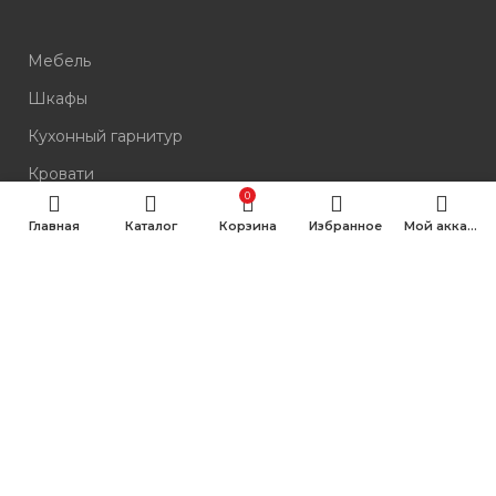
Мебель
Шкафы
Кухонный гарнитур
Кровати
0
Комоды
Главная
Каталог
Корзина
Избранное
Мой аккаунт
Столы
Стулья
КОНТАКТЫ
ул. Ленина, 4П, Нижневартовск
10:00–19:00 без выходных
Все вопросы по бесплатному номеру: