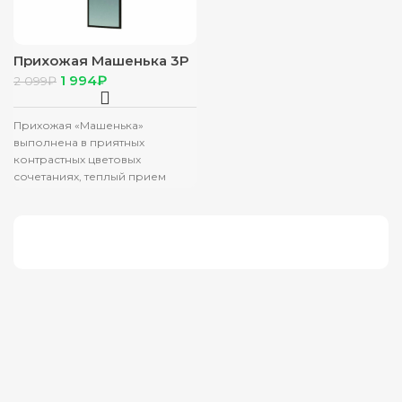
Прихожая Машенька 3Р
201 Зеркало (0,1*1,1)
1 994
₽
2 099
₽
Шимо темн)
Прихожая «Машенька»
выполнена в приятных
контрастных цветовых
сочетаниях, теплый прием
чувствуется с первых минут.
Любимые вещи удобно
разместить в шкафчиках