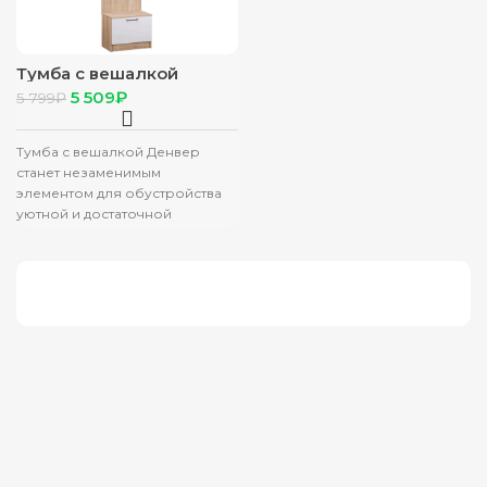
Тумба с вешалкой
Денвер дуб сонома/
5 509
₽
5 799
₽
белый
Тумба с вешалкой Денвер
станет незаменимым
элементом для обустройства
уютной и достаточной
приветливой прихожей. Три
крючка и штанга для вешалок-
плечиков