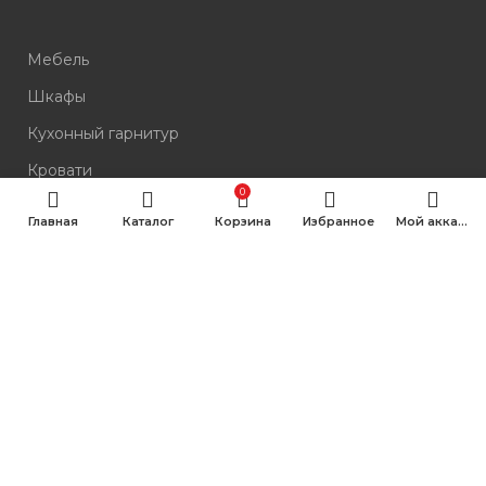
Мебель
Шкафы
Кухонный гарнитур
Кровати
0
Комоды
Главная
Каталог
Корзина
Избранное
Мой аккаунт
Столы
Стулья
КОНТАКТЫ
ул. Ленина, 4П, Нижневартовск
10:00–19:00 без выходных
Все вопросы по бесплатному номеру: