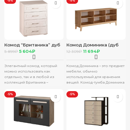
-5%
-5%
Комод “Британика” дуб
Комод Доминика (дуб
атланта
сонома/белый софт)
5 604
₽
11 694
₽
5 899
₽
12 309
₽
Элегантный комод, который
Комод Доминика – это предмет
можно использовать как
мебели, обычно
отдельно, так и в любой из
используемый для хранения
коллекций Британика –
вещей. Комод-тумба Доминика
гостиной, спальной,
с фасадами МДФ с
подростковой или прихожей.
современной фрезеровкой в
-5%
-5%