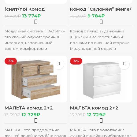
(снят/пр) Комод
Комод “Саломея” венге/
“Наоми”КМ-10 дуб
лоредо
13 774
₽
9 784
₽
14 499
₽
10 299
₽
каньон/графит
Модульная система «НАОМИ» –
Комод с пятью выдвижными
это свежий одухотворенный
ящиками и декоративными
интерьер, наполненный
полками по внешней стороне.
светом, комфортом и
Модуль данной модели
функциональностью.
универсален, собирается как
Уникальная геометрия
на правую, так
-5%
-5%
фрезерованных фасадов
создает атмосферу ультра-
современности
МАЛЬТА комод 2+2
МАЛЬТА комод 2+2
ящика 80х76 Сонома
ящика 80х76 Белый
12 729
₽
12 729
₽
13 399
₽
13 399
₽
МАЛЬТА – это продолжение
МАЛЬТА – это продолжение
лучшей линейки тумб/комодов
лучшей линейки тумб/комодов