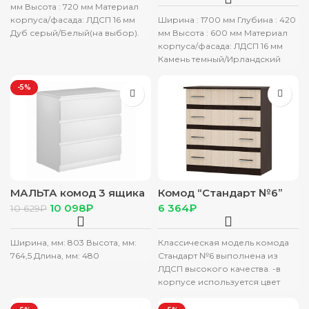
мм Высота : 720 мм Материал
Ширина : 1700 мм Глубина : 420
корпуса/фасада: ЛДСП 16 мм
мм Высота : 600 мм Материал
Дуб серый/Белый(на выбор).
корпуса/фасада: ЛДСП 16 мм
Камень темный/Ирландский
дуб
-5%
МАЛЬТА комод 3 ящика
Комод “Стандарт №6”
80х76 Белый
венге/лоредо
10 098
₽
₽
10 629
₽
Ширина, мм: 803 Высота, мм:
Классическая модель комода
764,5 Длина, мм: 480
Стандарт №6 выполнена из
ЛДСП высокого качества. -в
корпусе используется цвет
венге, а фасады выполнены в
цвете