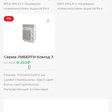
IKEA MALM с лицевыми
IKEA MALM с лицевыми
поверхностями ящиков без
поверхностями ящиков без
внешний ручек, а со
внешний ручек, а со
внутренними спилами
внутренними спилами
-5%
Серия ЛИБЕРТИ Комод 3
6 222
₽
6 549
₽
Размер: 700х1000х370 мм
(ШхВхГ) Материалы: ЛДСП Цвет:
Бетон светлый/Ателье
Направляющие роликовые.