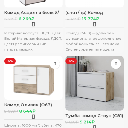
Комод Асцелла белый/
(снят/пр) Комод
графит серый
“Наоми”КМ-10 дуб
6 269
₽
13 774
₽
6 599
₽
14 499
₽
каньон/белый глянец
Материал корпуса: ЛДСП, цвет
Комод (КМ-10) — удачное и
Белый Материал фасада: ЛДСП,
функциональное дополнение
цвет Графит серый Тип
любой комнаты вашего дома.
направляющих:
Систему хранения модели
Металлические,
образуют два полновыкатных
шариковые«Boyard» / «Marshall»
ящика на шариковых
-5%
-5%
Опоры: Подпятник Ширина:
Комод Оливия (О63)
серый дуб/белый
8 644
₽
9 099
₽
Тумба-комод Стоун (С81)
серый дуб/белый
9 214
₽
9 699
₽
Ширина : 1000 мм Глубина : 470