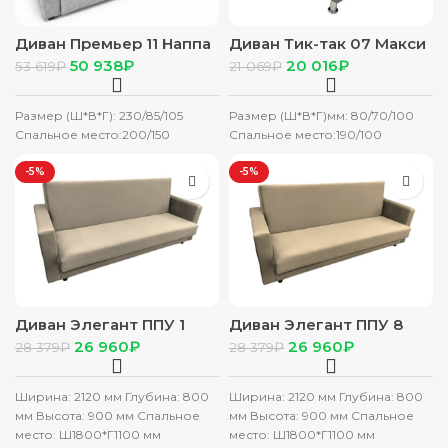
Диван Премьер 11 Наппа
Диван Тик-так 07 Макси
св серый
50 938
₽
20 016
₽
53 619
₽
21 069
₽
Размер (Ш*В*Г): 230/85/105
Размер (Ш*В*Г)мм: 80/70/100
Спальное место:200/150
Спальное место:190/100
-5%
-5%
Диван Элегант ППУ 1
Диван Элегант ППУ 8
Бамбук (бежевый)
Лотос (бежевый)
26 960
₽
26 960
₽
28 379
₽
28 379
₽
Ширина: 2120 мм Глубина: 800
Ширина: 2120 мм Глубина: 800
мм Высота: 900 мм Спальное
мм Высота: 900 мм Спальное
место: Ш1800*Г1100 мм
место: Ш1800*Г1100 мм