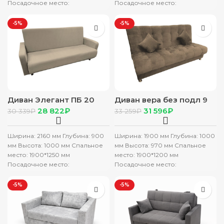
Посадочное место:
Посадочное место:
Ш1800*Г530*В400 мм
Ш1800*Г530*В400 мм
Механизм трансформации:
Механизм трансформации:
-5%
-5%
Книжка
Книжка
Диван Элегант ПБ 20
Диван вера без подл 9
Бамбук (бежевый)
Ламбре ( коричневый)
28 822
₽
31 596
₽
30 339
₽
33 259
₽
Ширина: 2160 мм Глубина: 900
Ширина: 1900 мм Глубина: 1000
мм Высота: 1000 мм Спальное
мм Высота: 970 мм Спальное
место: 1900*1250 мм
место: 1900*1200 мм
Посадочное место:
Посадочное место:
Ш1900*Г600*В440 мм
Ш1900*Г600*В480 мм
Механизм трансформации:
Механизм трансформации:
-5%
-5%
Книжка
Книжка