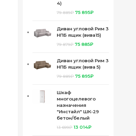
4)
75 895
₽
79 889
₽
Диван угловой Рим 3
НПБ ящик (вива15)
75 885
₽
79 879
₽
Диван угловой Рим 3
НПБ ящик (вива 5)
75 895
₽
79 889
₽
Шкаф
многоцелевого
назначения
"Инстайл" ШК-29
бетон/белый
13 014
₽
13 699
₽