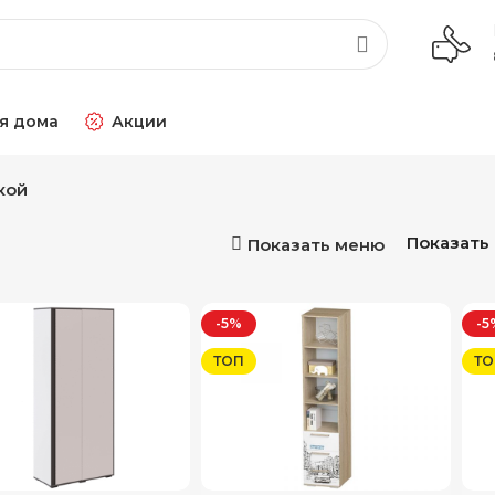
я дома
Акции
кой
Показать
Показать меню
-5%
-5
ТОП
ТО