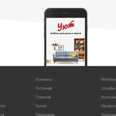
Комнаты
Мебел
Гостиная
Шкафы
Спальня
Кухонн
ели
Кухня
Кроват
ата
Прихожая
Комод