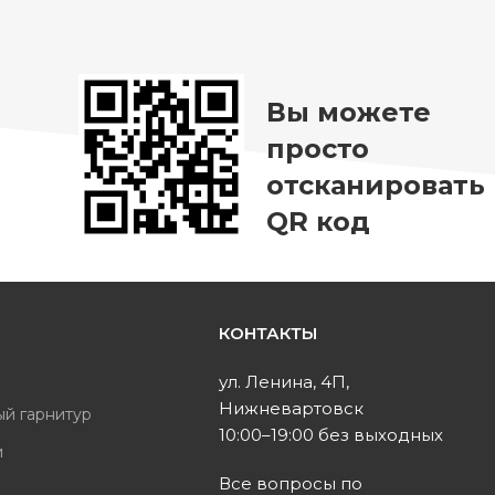
Вы можете
просто
отсканировать
QR код
КОНТАКТЫ
ь
ул. Ленина, 4П,
Нижневартовск
ый гарнитур
10:00–19:00 без выходных
и
Все вопросы по
ы