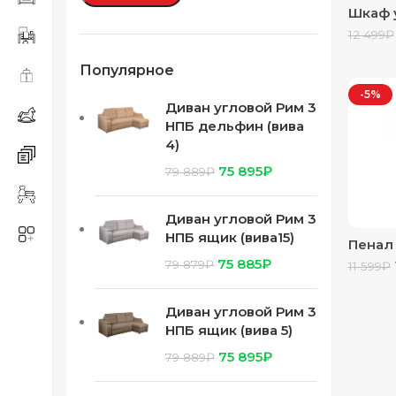
Шкаф 
белый
12 499
₽
Популярное
-5%
Диван угловой Рим 3
НПБ дельфин (вива
4)
75 895
₽
79 889
₽
Диван угловой Рим 3
НПБ ящик (вива15)
Пенал 
кенди
75 885
₽
79 879
₽
11 599
₽
Диван угловой Рим 3
НПБ ящик (вива 5)
75 895
₽
79 889
₽