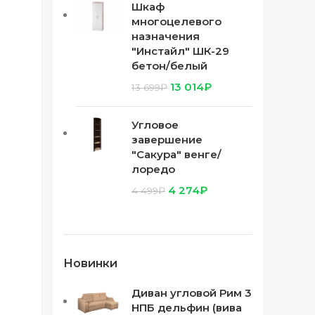
Шкаф
многоцелевого
назначения
"Инстайл" ШК-29
бетон/белый
13 014
₽
13 699
₽
Угловое
завершение
"Сакура" венге/
лоредо
4 274
₽
4 499
₽
Новинки
Диван угловой Рим 3
НПБ дельфин (вива