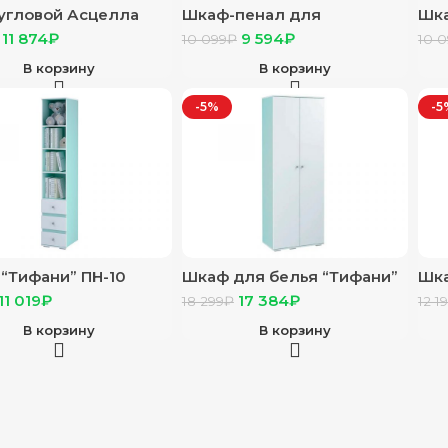
угловой Асцелла
Шкаф-пенал для
Шка
/графит серый
мальчиков “Сенди” ПН-04
“Се
11 874
₽
9 594
₽
10 099
₽
10 
сонома
В корзину
В корзину
-5%
-5
“Тифани” ПН-10
Шкаф для белья “Тифани”
Шк
/белый
ШК-09 кенди/белый
мн
11 019
₽
17 384
₽
18 299
₽
12 1
для
ШК-
В корзину
В корзину