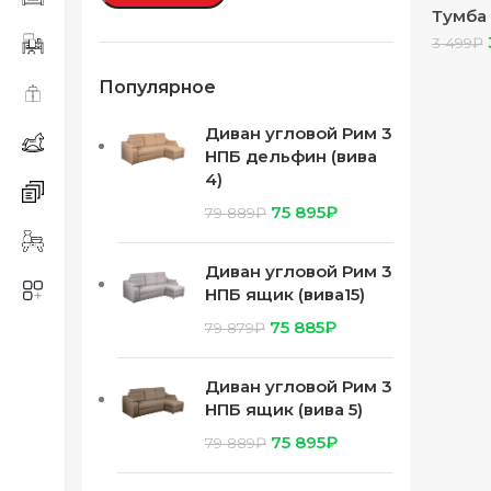
Тумба
прикр
3 499
₽
ТБ-13
Популярное
Диван угловой Рим 3
НПБ дельфин (вива
4)
75 895
₽
79 889
₽
Диван угловой Рим 3
НПБ ящик (вива15)
75 885
₽
79 879
₽
Диван угловой Рим 3
НПБ ящик (вива 5)
75 895
₽
79 889
₽