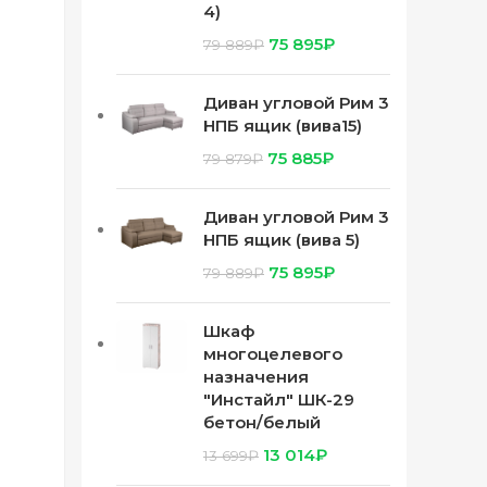
4)
75 895
₽
79 889
₽
Диван угловой Рим 3
НПБ ящик (вива15)
75 885
₽
79 879
₽
Диван угловой Рим 3
НПБ ящик (вива 5)
75 895
₽
79 889
₽
Шкаф
многоцелевого
назначения
"Инстайл" ШК-29
бетон/белый
13 014
₽
13 699
₽