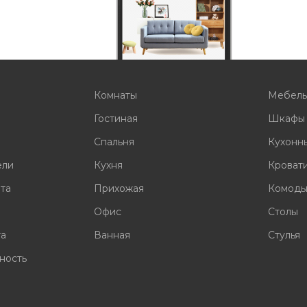
Комнаты
Мебел
Гостиная
Шкафы
Спальня
Кухонн
ели
Кухня
Кроват
ата
Прихожая
Комод
Офис
Столы
та
Ванная
Стулья
ность