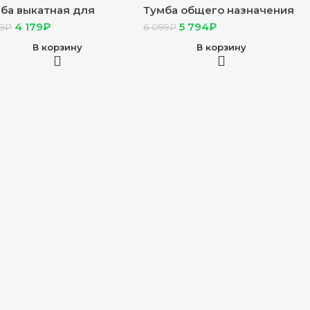
ба выкатная для
Тумба общего назначения
ьчиков “Сенди” ТБ-07
“Стич” ясень анкор св/
4 179
₽
5 794
₽
9
₽
6 099
₽
нома
белый/серо-голубой
В корзину
В корзину