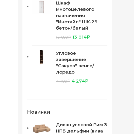
Шкаф
многоцелевого
назначения
"Инстайл" ШК-29
бетон/белый
13 014
₽
13 699
₽
Угловое
завершение
"Сакура" венге/
лоредо
4 274
₽
4 499
₽
Новинки
Диван угловой Рим 3
НПБ дельфин (вива