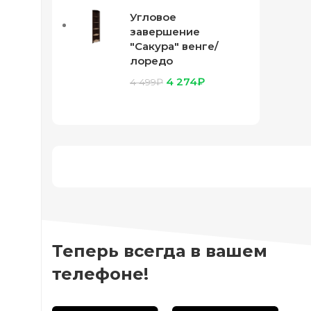
Угловое
завершение
"Сакура" венге/
лоредо
4 274
₽
4 499
₽
Теперь всегда в вашем
телефоне!