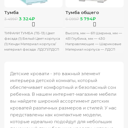
Тумба
Тумба общего
прикроватная”Тифани”
назначения “Стич”
3 324
₽
5 794
₽
3 499
₽
6 099
₽
ТБ-13 кенди/белый
ясень анкор св/белый/
серо-голубой
ТИФАНИ ТУМБА (ТБ-13) Цвет
Высота, мм — 611 Ширина, мм —
фасада (1):Белый Цвет корпуса
451 Глубина, мм — 430
(1):Кенди Материал корпуса/
Направляющие — Шариковые
материал фасада: ЛДСП/ЛДСП
Материал корпуса — ЛДСП
Ширина: 402 Высота: 482
Материал
Глубина: 382
Детские кровати - это важный элемент
интерьера детской комнаты, который
обеспечивает комфортный и безопасный сон
ребенка. В нашем интернет-магазине мебели
вы найдете широкий ассортимент детских
кроватей различных размеров и стилей. У нас
представлены как компактные модели,
которые идеально подойдут для небольших